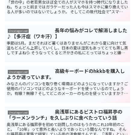
「世の中」の老若男女ほぼ全ての人がスマホを持つ時代になりました
ね。ちょっと前まではガラケーだった人も今はスマホに乗り換えてい
る人が多いのではないでしょうか。 そしてこの現代社会で”スマ
ホ”は私たちの生活にしっかりと入り込んでなくてはならな...
長年の悩みがコレで解消しました
Uncategorized
♪【多汗症（ワキ汗）】
季節は5月。まだそれほど暑くはありませんがこれから夏に向けて気
温もどんどん上昇していくし、日本の夏は湿気もあってとても蒸し蒸
しですよね💦 そうなってくると汗かきの私にとってはちょっと嫌な
季節でもあります。「夏」という季節自体は嫌いではあり...
高級キーボードのhkkbを購入し
Uncategorized
ようか迷っています。
みなさんのパソコンを取り巻く環境はどのようになっていますか？ご
使用のパソコンではどのようなキーボードを使っているのでしょう
か。有線？無線？そしてどこのメーカーのものを使っていますか？
私はメインマシンでM1チップ搭載のMacBook Ai...
奥浅草にあるビストロ福昇亭の
Uncategorized
「ラーメンランチ」を久しぶりに食べたっていう話
奥浅草にある福昇亭を初めて訪問したのはもうかれこれ10年前のこ
と。 「10年」って意外と長いようであっという間なんですね。 そん
な福昇亭は家族で経営している街の洋食屋さんです。「浅草」という