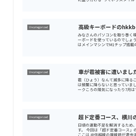
高級キーボードのhkk
Uncategorized
みなさんのパソコンを取り巻く
ーボードを使っているのでしょう
はメインマシンでM1チップ搭載のMacB
車が雹被害に遭いました
Uncategorized
雹（ひょう）なんて滅多に降るこ
は頻繁に降らないと思っていまし
ークころの陽気になったり7月はず
超ド定番コース、横川
Uncategorized
日頃の運動不足を解消するため、
す。 今回は「超ド定番コース」
ここはJR信越線の廃線跡が遊歩道