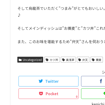
そして烏龍茶でいただく”つまみ”がとてもおいし
♪
そしてメインディッシュは”お蕎麦”と”カツ丼”こ
また、このお味を堪能するため”弁天”さんを伺おう
Uncategorized
カツ丼
奥浅草
弁天
蕎麦
Twitter
Pocket
0
keni