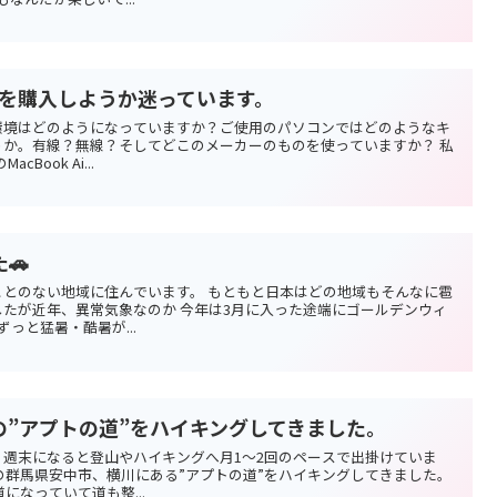
bを購入しようか迷っています。
環境はどのようになっていますか？ご使用のパソコンではどのようなキ
か。有線？無線？そしてどこのメーカーのものを使っていますか？ 私
ook Ai...
🚗
とのない地域に住んでいます。 もともと日本はどの地域もそんなに雹
たが近年、異常気象なのか 今年は3月に入った途端にゴールデンウィ
っと猛暑・酷暑が...
の”アプトの道”をハイキングしてきました。
週末になると登山やハイキングへ月1〜2回のペースで出掛けていま
の群馬県安中市、横川にある”アプトの道”をハイキングしてきました。
になっていて道も整...