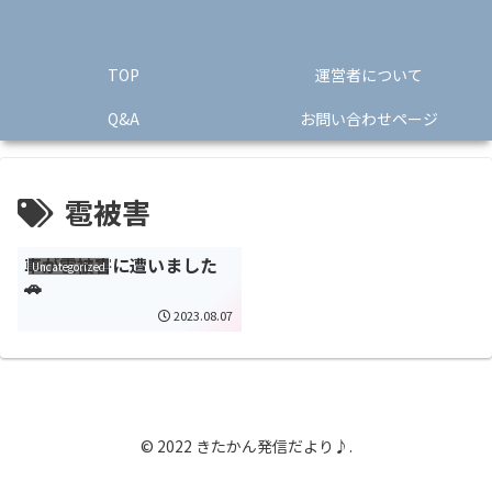
TOP
運営者について
Q&A
お問い合わせページ
雹被害
車が雹被害に遭いました
Uncategorized
🚗
2023.08.07
© 2022 きたかん発信だより♪.