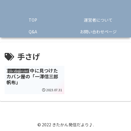
TOP
運営者について
Q&A
お問い合わせページ
手さげ
京都を散策中に見つけた
Uncategorized
カバン屋の「一澤信三郎
帆布」
2023.07.31
© 2022 きたかん発信だより♪.